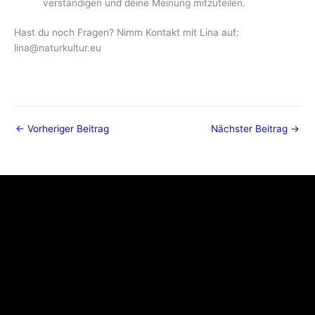
verständigen und deine Meinung mitzuteilen.
Hast du noch Fragen? Nimm Kontakt mit Lina auf:
lina@naturkultur.eu
←
Vorheriger Beitrag
Nächster Beitrag
→