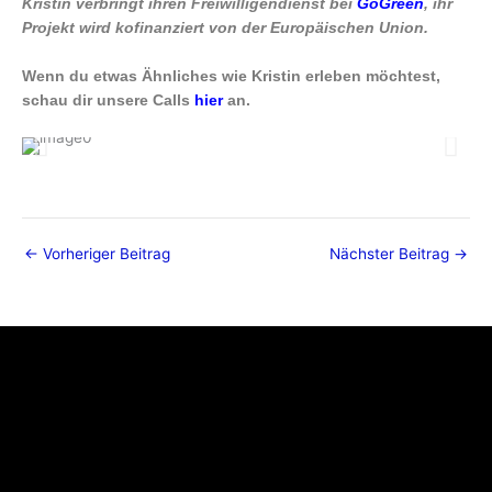
Kristin verbringt ihren Freiwilligendienst bei
GoGreen
, ihr
Projekt wird kofinanziert von der Europäischen Union.
Wenn du etwas Ähnliches wie Kristin erleben möchtest,
schau dir unsere Calls
hier
an.
←
Vorheriger Beitrag
Nächster Beitrag
→