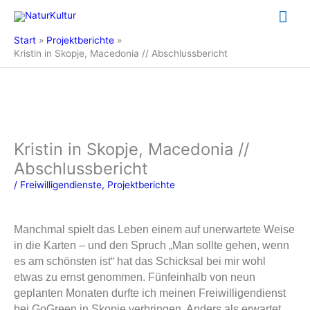
Zum
Hau
Inhalt
springen
Start
Projektberichte
Kristin in Skopje, Macedonia // Abschlussbericht
Kristin in Skopje, Macedonia //
Abschlussbericht
/
Freiwilligendienste
,
Projektberichte
Manchmal spielt das Leben einem auf unerwartete Weise
in die Karten – und den Spruch „Man sollte gehen, wenn
es am schönsten ist“ hat das Schicksal bei mir wohl
etwas zu ernst genommen. Fünfeinhalb von neun
geplanten Monaten durfte ich meinen Freiwilligendienst
bei GoGreen in Skopje verbringen. Anders als erwartet,