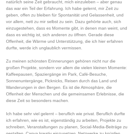
natürlich seine Zeit gebraucht, mich einzuleben – aber genau
das war ein Teil der Erfahrung. Ich habe gelernt, mir Zeit zu
geben, offen zu bleiben fü
r Spontanit
ät und Gelassenheit, und
vor allem, nett zu mir selbst zu sein. Dazu gehörte auch, sich
einzugestehen, dass es Momente gibt, in denen man weint, und
dass es wichtig ist, sich anderen zu öffnen. Gerade diese
Offenheit, die Wärme und Unterstützung, die ich hier erfahren
durfte, werde ich unglaublich vermissen.
Zu meinen schönsten Erinnerungen gehören nicht nur die
großen Projekte, sondern vor allem die vielen kleinen Momente:
Kaffeepausen, Spaziergänge im Park, Caf
é
-Besuche,
Sonnenuntergänge, Picknicks, Reisen durch das Land und
Wanderungen in den Bergen. Es ist die Atmosphäre, die
Offenheit der Menschen und die gemeinsamen Erlebnisse, die
diese Zeit so besonders machen.
Ich habe sehr viel gelernt – beruflich wie privat. Beruflich durfte
ich erfahren, wie es ist, eigenständig zu arbeiten, Projekte zu
schreiben, Veranstaltungen zu planen, Social-Media-Beiträge zu
gestalten, Canva kreativ einzusetzen, Netzwerke zu knüpfen