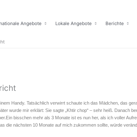
rnationale Angebote
Lokale Angebote
Berichte
cht
richt
meinem Handy. Tatsächlich verwirrt schaute ich das Mädchen, das ger
ter wurde mir erklärt: Sie sagte „Khtir chop“ – sehr heiß. Danach be
r.Ein bisschen mehr als 3 Monate ist es nun her, als ich voller Au
 was die nächsten 10 Monate auf mich zukommen sollte, würde veränd