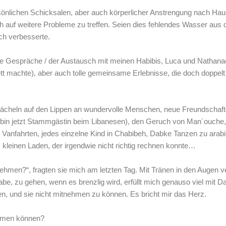
önlichen Schicksalen, aber auch körperlicher Anstrengung nach Ha
ch auf weitere Probleme zu treffen. Seien dies fehlendes Wasser aus 
ch verbesserte.
ie Gespräche / der Austausch mit meinen Habibis, Luca und Nathanae
ett machte), aber auch tolle gemeinsame Erlebnisse, die doch doppelt
 Lächeln auf den Lippen an wundervolle Menschen, neue Freundschaft
n (bin jetzt Stammgästin beim Libanesen), den Geruch von Man´ouch
 Vanfahrten, jedes einzelne Kind in Chabibeh, Dabke Tanzen zu arabis
m kleinen Laden, der irgendwie nicht richtig rechnen konnte…
hmen?“, fragten sie mich am letzten Tag. Mit Tränen in den Augen ver
habe, zu gehen, wenn es brenzlig wird, erfüllt mich genauso viel mit
, und sie nicht mitnehmen zu können. Es bricht mir das Herz.
ommen können?