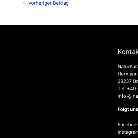
←
Vorheriger Beitrag
Kontak
NaturKul
Hermann-
28237 B
Tel: +49
info @ na
Folgt uns
Faceboo
Instagra