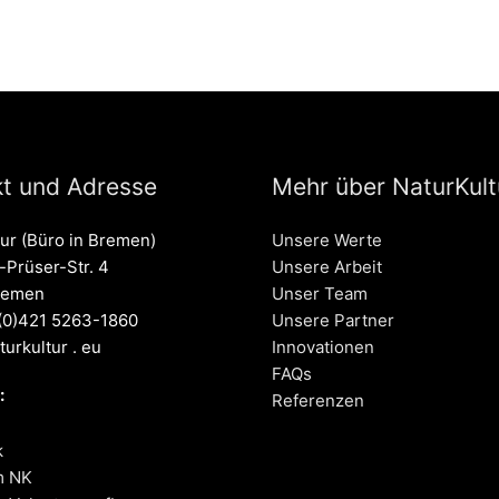
t und Adresse
Mehr über NaturKultu
tur (Büro in Bremen)
Unsere Werte
Prüser-Str. 4
Unsere Arbeit
remen
Unser Team
 (0)421 5263-1860
Unsere Partner
turkultur . eu
Innovationen
FAQs
:
Referenzen
k
m NK