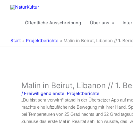
Zum
Inhalt
springen
Öffentliche Ausschreibung
Über uns
Inte
Start
Projektberichte
Malin in Beirut, Libanon // 1. Beri
Malin in Beirut, Libanon // 1. Be
/
Freiwilligendienste
,
Projektberichte
„Du bist sehr verwirrt“ stand in der Übersetzer App auf 
machte eine luftzufächelnde Bewegung mit ihrer Hand. Spä
bei Temperaturen von 25 Grad nachts und 32 Grad tagsübe
Zuhause das erste Mal in Realität sah. Ich wusste, das,