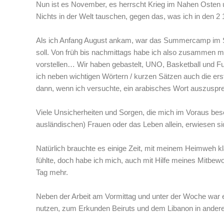
Nun ist es November, es herrscht Krieg im Nahen Osten und
Nichts in der Welt tauschen, gegen das, was ich in den 2 
Als ich Anfang August ankam, war das Summercamp im Spo
soll. Von früh bis nachmittags habe ich also zusammen mi
vorstellen… Wir haben gebastelt, UNO, Basketball und Fu
ich neben wichtigen Wörtern / kurzen Sätzen auch die erste
dann, wenn ich versuchte, ein arabisches Wort auszuspr
Viele Unsicherheiten und Sorgen, die mich im Voraus besch
ausländischen) Frauen oder das Leben allein, erwiesen si
Natürlich brauchte es einige Zeit, mit meinem Heimweh k
fühlte, doch habe ich mich, auch mit Hilfe meines Mitbe
Tag mehr.
Neben der Arbeit am Vormittag und unter der Woche war e
nutzen, zum Erkunden Beiruts und dem Libanon in andere