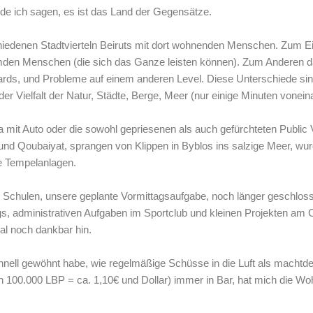
de ich sagen, es ist das Land der Gegensätze.
hiedenen Stadtvierteln Beiruts mit dort wohnenden Menschen. Zum E
en Menschen (die sich das Ganze leisten können). Zum Anderen da
ds, und Probleme auf einem anderen Level. Diese Unterschiede sind 
der Vielfalt der Natur, Städte, Berge, Meer (nur einige Minuten vonein
it Auto oder die sowohl gepriesenen als auch gefürchteten Public V
nd Qoubaiyat, sprangen von Klippen in Byblos ins salzige Meer, wurde
e Tempelanlagen.
chulen, unsere geplante Vormittagsaufgabe, noch länger geschlossen
, administrativen Aufgaben im Sportclub und kleinen Projekten am C
al noch dankbar hin.
hnell gewöhnt habe, wie regelmäßige Schüsse in die Luft als machtd
 100.000 LBP = ca. 1,10€ und Dollar) immer in Bar, hat mich die Woh