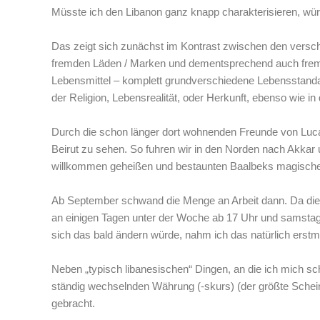
Müsste ich den Libanon ganz knapp charakterisieren, wür
Das zeigt sich zunächst im Kontrast zwischen den versc
fremden Läden / Marken und dementsprechend auch fremd
Lebensmittel – komplett grundverschiedene Lebensstandar
der Religion, Lebensrealität, oder Herkunft, ebenso wie in 
Durch die schon länger dort wohnenden Freunde von Luca m
Beirut zu sehen. So fuhren wir in den Norden nach Akkar u
willkommen geheißen und bestaunten Baalbeks magisch
Ab September schwand die Menge an Arbeit dann. Da die S
an einigen Tagen unter der Woche ab 17 Uhr und samstags
sich das bald ändern würde, nahm ich das natürlich erstm
Neben „typisch libanesischen“ Dingen, an die ich mich sc
ständig wechselnden Währung (-skurs) (der größte Schein
gebracht.