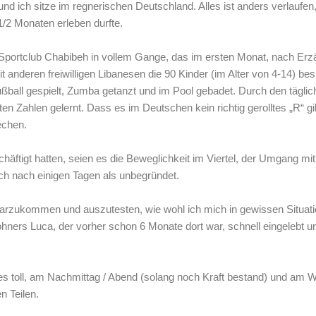
 ich sitze im regnerischen Deutschland. Alles ist anders verlaufen, 
1/2 Monaten erleben durfte.
rtclub Chabibeh in vollem Gange, das im ersten Monat, nach Erzäh
t anderen freiwilligen Libanesen die 90 Kinder (im Alter von 4-14) 
ßball gespielt, Zumba getanzt und im Pool gebadet. Durch den tägli
n Zahlen gelernt. Dass es im Deutschen kein richtig gerolltes „R“ gib
echen.
äftigt hatten, seien es die Beweglichkeit im Viertel, der Umgang mit
ch nach einigen Tagen als unbegründet.
larzukommen und auszutesten, wie wohl ich mich in gewissen Situatio
wohners Luca, der vorher schon 6 Monate dort war, schnell eingeleb
s toll, am Nachmittag / Abend (solang noch Kraft bestand) und am 
n Teilen.