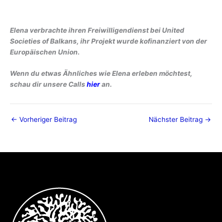
Elena verbrachte ihren Freiwilligendienst bei United
Societies of Balkans, ihr Projekt wurde kofinanziert von der
Europäischen Union.
Wenn du etwas Ähnliches wie Elena erleben möchtest,
schau dir unsere Calls
hier
an.
←
Vorheriger Beitrag
Nächster Beitrag
→