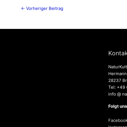
←
Vorheriger Beitrag
Kontak
NaturKul
Hermann-
28237 B
Tel: +49
info @ na
Folgt uns
Faceboo