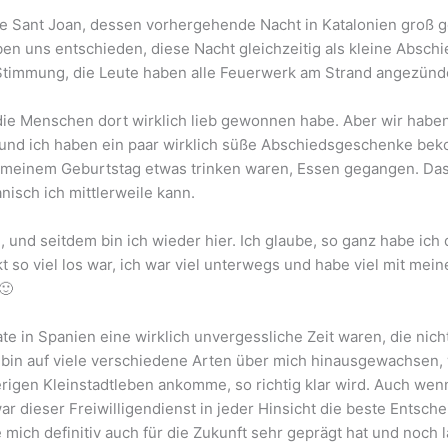
 Sant Joan, dessen vorhergehende Nacht in Katalonien groß ge
en uns entschieden, diese Nacht gleichzeitig als kleine Abschi
 Stimmung, die Leute haben alle Feuerwerk am Strand angezünd
 die Menschen dort wirklich lieb gewonnen habe. Aber wir haben
 und ich haben ein paar wirklich süße Abschiedsgeschenke be
n meinem Geburtstag etwas trinken waren, Essen gegangen. Das
nisch ich mittlerweile kann.
 und seitdem bin ich wieder hier. Ich glaube, so ganz habe ich 
ekt so viel los war, ich war viel unterwegs und habe viel mit 
🙂
e in Spanien eine wirklich unvergessliche Zeit waren, die nich
 bin auf viele verschiedene Arten über mich hinausgewachsen, w
en Kleinstadtleben ankomme, so richtig klar wird. Auch wenn 
r dieser Freiwilligendienst in jeder Hinsicht die beste Entschei
mich definitiv auch für die Zukunft sehr geprägt hat und noch 