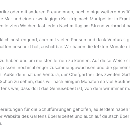
Henrike oder mit anderen Freundinnen, noch einige weitere Aus
 de Mar und einen zweitägigen Kurztrip nach Montpellier in Fra
en letzten Wochen fast jeden Nachmittag am Strand verbracht h
klich anstrengend, aber mit vielen Pausen und dank Venturas g
tten beschert hat, aushaltbar. Wir haben die letzten Monate eb
 zu haben und am meisten lernen zu können. Auf diese Weise si
ag essen, nochmal enger zusammengewachsen und die gemeins
n. Außerdem hat uns Ventura, der Chefgärtner des zweiten Gar
. Schön zu sehen, dass wir nach einigen Monaten so viel Routi
artens war, dass dort das Gemüsebeet ist, von dem wir immer 
reitungen für die Schulführungen geholfen, außerdem haben wir
der Website des Gartens überarbeitet und auch auf deutsch üb
n.