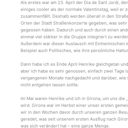
Als erstes war am 23. April der Dia de Sant Jordi, d
einiges cooler als der normale Valentinstag, weil er
zusammenfällt. Deshalb werden überall in den Stra
Orten der Stadt Straßenkonzerte gegeben, was sehr 
gegessen haben. Dadurch und auch durch einen ander
einmal viel stärker in die Gruppe integriert zu werd
Außerdem war dieser Austausch mit Einheimischen imme
Beispiel auch Politisches, wie ihre persönliche Halt
Dann habe ich es Ende April Henrike gleichgetan und b
aber ich habe es sehr genossen, einfach zwei Tage la
vergangenen Monate nachgedacht und darüber, wie se
nicht entgehen lassen sollte.
Im Mai waren Henrike und ich in Girona, um uns die „
wird. Girona war im Herbst einer unser ersten gemei
wir in den Wochen davor durch unseren ganzen Besu
geredet, was seit unserem ersten Ausflug nach Girona 
was sich verändert hat – eine ganze Menge.