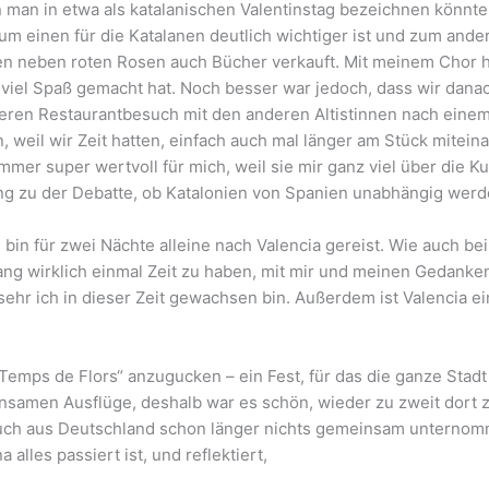
en man in etwa als katalanischen Valentinstag bezeichnen könnt
 zum einen für die Katalanen deutlich wichtiger ist und zum an
ßen neben roten Rosen auch Bücher verkauft. Mit meinem Chor
viel Spaß gemacht hat. Noch besser war jedoch, dass wir dana
en Restaurantbesuch mit den anderen Altistinnen nach einem a
en, weil wir Zeit hatten, einfach auch mal länger am Stück mit
r super wertvoll für mich, weil sie mir ganz viel über die Ku
ung zu der Debatte, ob Katalonien von Spanien unabhängig werden
in für zwei Nächte alleine nach Valencia gereist. Wie auch bei
ng wirklich einmal Zeit zu haben, mit mir und meinen Gedanken a
hr ich in dieser Zeit gewachsen bin. Außerdem ist Valencia ei
Temps de Flors“ anzugucken – ein Fest, für das die ganze Stad
nsamen Ausflüge, deshalb war es schön, wieder zu zweit dort z
ch aus Deutschland schon länger nichts gemeinsam unternomme
alles passiert ist, und reflektiert,