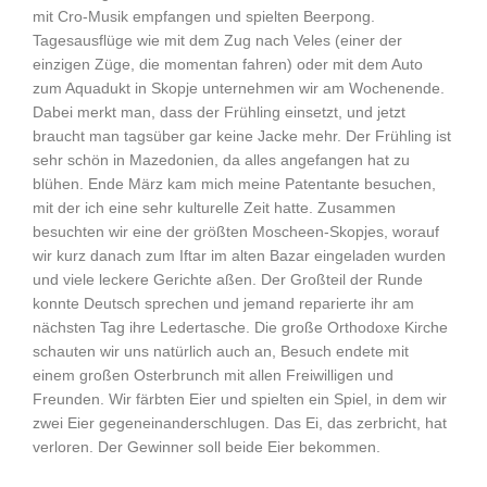
mit Cro-Musik empfangen und spielten Beerpong.
Tagesausflüge wie mit dem Zug nach Veles (einer der
einzigen Züge, die momentan fahren) oder mit dem Auto
zum Aquadukt in Skopje unternehmen wir am Wochenende.
Dabei merkt man, dass der Frühling einsetzt, und jetzt
braucht man tagsüber gar keine Jacke mehr. Der Frühling ist
sehr schön in Mazedonien, da alles angefangen hat zu
blühen. Ende März kam mich meine Patentante besuchen,
mit der ich eine sehr kulturelle Zeit hatte. Zusammen
besuchten wir eine der größten Moscheen-Skopjes, worauf
wir kurz danach zum Iftar im alten Bazar eingeladen wurden
und viele leckere Gerichte aßen. Der Großteil der Runde
konnte Deutsch sprechen und jemand reparierte ihr am
nächsten Tag ihre Ledertasche. Die große Orthodoxe Kirche
schauten wir uns natürlich auch an, Besuch endete mit
einem großen Osterbrunch mit allen Freiwilligen und
Freunden. Wir färbten Eier und spielten ein Spiel, in dem wir
zwei Eier gegeneinanderschlugen. Das Ei, das zerbricht, hat
verloren. Der Gewinner soll beide Eier bekommen.