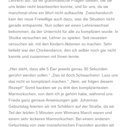
Lehrerin auf, da wir grammatische Fragen stellten, die sie
uns leider nicht beantworten konnte, und für uns, da sie
manchmal ohne ein Wort nicht auftauchte. Zwischendurch
kam der neue Freiwillige auch dazu, was die Situation nicht
gerade entspannte. Nun sollen wir einen Lehrerwechsel
bekommen, da der Unterricht für alle zu kompliziert wurde. In
Shutka versuchen wir, Lehrer zu spielen. Seit neuesten
versuchen wir, mit den Kindern Aktionen zu machen. Sehr
beliebt war der Chickendance, den ich selber noch gar nicht
kannte und zusammen mit Ihnen lernte.
„Hier steht, dass alle 5 Eier jeweils genau 30 Sekunden
gerührt werden sollen.“ „Das ist doch Schwachsinn. Lass uns
das nicht so kompliziert machen.“ „Nein, wir folgen diesem
Rezept!“ Somit backten wir zu dritt den kompliziertesten
Marmorkuchen, von dem ich je gehört habe, während uns
Frieda ganz genaue Anweisungen gab. Johannas
Geburtstag feierten wir mit Schildern auf der Straße, da wir
Teil der letzten 5 Minuten vom Womans March waren und
einem sehr leckeren Marmorkuchen. Bei einem anderen
Geburtstag von zwei mazedonischen Freunden wurden wir