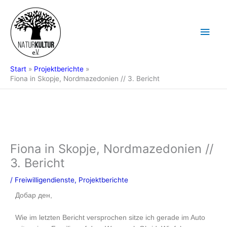
Zum
Hau
Inhalt
springen
Start
Projektberichte
Fiona in Skopje, Nordmazedonien // 3. Bericht
Fiona in Skopje, Nordmazedonien //
3. Bericht
/
Freiwilligendienste
,
Projektberichte
Добар ден,
Wie im letzten Bericht versprochen sitze ich gerade im Auto