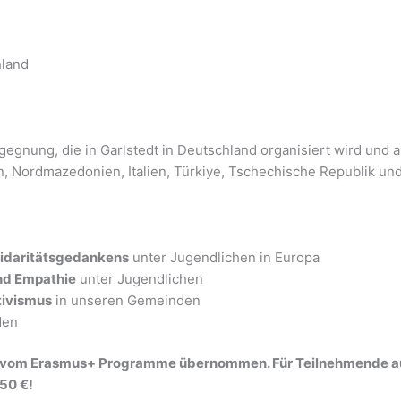
hland
egnung, die in Garlstedt in Deutschland organisiert wird und 
 Nordmazedonien, Italien, Türkiye, Tschechische Republik un
lidaritätsgedankens
unter Jugendlichen in Europa
nd Empathie
unter Jugendlichen
tivismus
in unseren Gemeinden
den
en vom Erasmus+ Programme übernommen. Für Teilnehmende au
50 €!