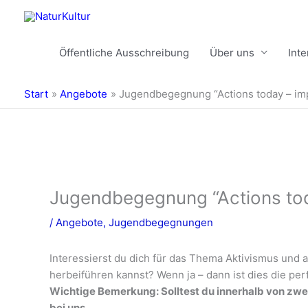
Zum
Inhalt
springen
Öffentliche Ausschreibung
Über uns
Int
Start
Angebote
Jugendbegegnung “Actions today – impa
Jugendbegegnung “Actions toda
/
Angebote
,
Jugendbegegnungen
Interessierst du dich für das Thema Aktivismus und 
herbeiführen kannst? Wenn ja – dann ist dies die per
Wichtige Bemerkung: Solltest du innerhalb von zwe
bei uns.