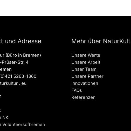
t und Adresse
Mehr über NaturKultu
tur (Büro in Bremen)
Unsere Werte
Prüser-Str. 4
Unsere Arbeit
remen
Unser Team
 (0)421 5263-1860
Unsere Partner
turkultur . eu
Innovationen
FAQs
:
Referenzen
k
m NK
m Volunteersofbremen