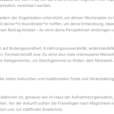
nisation vereinbart werden.
iedern der Organisation unterstützt, um deinen Wochenplan zu 
mit deiner*m Koordinator*in treffen, um deine Entwicklung, Id
tiven Beitrag leistest – du wirst deine Perspektiven einbringen 
ch auf Bodengesundheit, Ernährungssouveränität, widerstandsf
 Forstwirtschaft usw. Du wirst also viele interessante Mensc
ge Gelegenheiten, um Gleichgesinnte zu finden, dein Netzwerk
 vielen kulturellen und traditionellen Feste und Veranstaltun
 Katalonien ist, genauso wie im Haus der Aufnahmeorganisation,
en. Vor der Ankunft sollten die Freiwilligen nach Möglichkeit
i und Juli stattfindet (kostenlos).