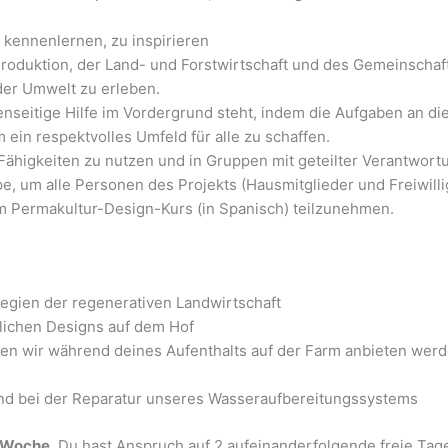
 kennenlernen, zu inspirieren
roduktion, der Land- und Forstwirtschaft und des Gemeinschaf
der Umwelt zu erleben.
nseitige Hilfe im Vordergrund steht, indem die Aufgaben an di
ein respektvolles Umfeld für alle zu schaffen.
Fähigkeiten zu nutzen und in Gruppen mit geteilter Verantwort
 um alle Personen des Projekts (Hausmitglieder und Freiwillig
em Permakultur-Design-Kurs (in Spanisch) teilzunehmen.
egien der regenerativen Landwirtschaft
lichen Designs auf dem Hof
den wir während deines Aufenthalts auf der Farm anbieten wer
 und bei der Reparatur unseres Wasseraufbereitungssystems
 Woche
. Du hast Anspruch auf 2 aufeinanderfolgende freie Tag