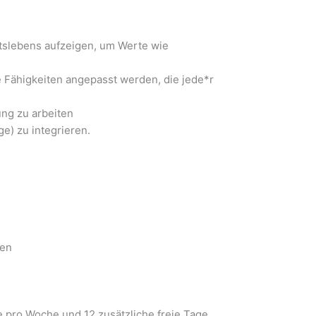
tslebens aufzeigen, um Werte wie
e Fähigkeiten angepasst werden, die jede*r
ung zu arbeiten
e) zu integrieren.
den
e pro Woche und 12 zusätzliche freie Tage.