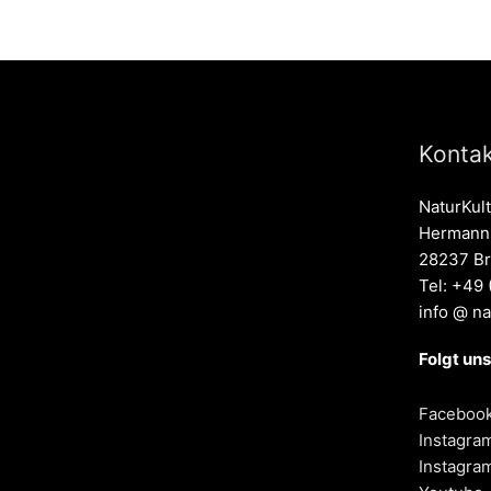
Kontak
NaturKul
Hermann-
28237 B
Tel: +49
info @ na
Folgt uns
Faceboo
Instagra
Instagra