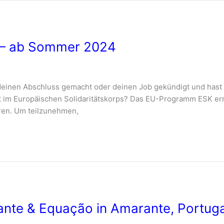
K – ab Sommer 2024
deinen Abschluss gemacht oder deinen Job gekündigt und hast 
t im Europäischen Solidaritätskorps? Das EU-Programm ESK ermö
ieren. Um teilzunehmen,
rante & Equação in Amarante, Portug