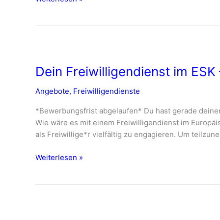
2025!
Dein
Freiwilligendienst
Dein Freiwilligendienst im ES
im
ESK
Angebote
,
Freiwilligendienste
–
ab
*Bewerbungsfrist abgelaufen* Du hast gerade deine
Sommer
Wie wäre es mit einem Freiwilligendienst im Europä
2025
als Freiwillige*r vielfältig zu engagieren. Um teilzu
Weiterlesen »
ESK
Freiwilligendienst