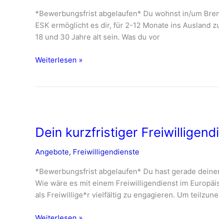
ab
*Bewerbungsfrist abgelaufen* Du wohnst in/um Brem
Sommer
ESK ermöglicht es dir, für 2-12 Monate ins Ausland z
2025
18 und 30 Jahre alt sein. Was du vor
Weiterlesen »
Dein
kurzfristiger
Dein kurzfristiger Freiwillig
Freiwilligendienst
im
Angebote
,
Freiwilligendienste
ESK
–
*Bewerbungsfrist abgelaufen* Du hast gerade deine
Zwei
Wie wäre es mit einem Freiwilligendienst im Europä
Monate
als Freiwillige*r vielfältig zu engagieren. Um teilzu
im
Sommer
Weiterlesen »