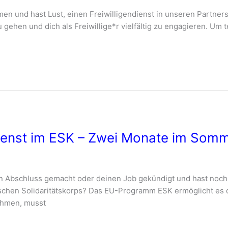
en und hast Lust, einen Freiwilligendienst in unseren Partne
u gehen und dich als Freiwillige*r vielfältig zu engagieren. U
endienst im ESK – Zwei Monate im Som
n Abschluss gemacht oder deinen Job gekündigt und hast noch
ischen Solidaritätskorps? Das EU-Programm ESK ermöglicht es d
nehmen, musst