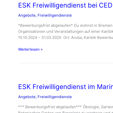
ESK Freiwilligendienst bei CE
bei
CEDE
Angebote
,
Freiwilligendienste
Aruba,
Aruba
*Bewerbungsfrist abgelaufen* Du wohnst in Bremen u
–
Organisationen und Veranstaltungen auf einer Karibi
ab
15.10.2024 – 31.03.2025 Ort: Aruba, Karibik Bewerb
Oktober
2024
Weiterlesen »
ESK
Freiwilligendienst
ESK Freiwilligendienst im Mar
im
Marimurtra
Angebote
,
Freiwilligendienste
Botanical
Garden
*** Bewerbungsfrist abgelaufen*** Ökologie, Gartena
in
Botanischen Garten von Barcelona zu wachsen und zu 