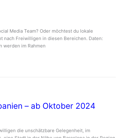
ocial Media Team? Oder möchtest du lokale
t nach Freiwilligen in diesen Bereichen. Daten:
len werden im Rahmen
Spanien – ab Oktober 2024
willigen die unschätzbare Gelegenheit, im
, eine Stadt in der Nähe von Barcelona in der Region