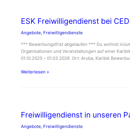
ESK
Freiwilligendienst
ESK Freiwilligendienst bei CE
bei
CEDE
Angebote
,
Freiwilligendienste
Aruba,
Aruba
*** Bewerbungsfrist abgelaufen *** Du wohnst in/um
–
Organisationen und Veranstaltungen auf einer Karibi
ab
01.10.2025 – 01.03.2026 Ort: Aruba, Karibik Bewerbun
Oktober
2025
Weiterlesen »
Freiwilligendienst
in
Freiwilligendienst in unseren
unseren
Partnerstädten
Angebote
,
Freiwilligendienste
–