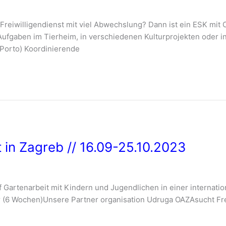
eiwilligendienst mit viel Abwechslung? Dann ist ein ESK mit CJ
Aufgaben im Tierheim, in verschiedenen Kulturprojekten oder in
 Porto) Koordinierende
t in Zagreb // 16.09-25.10.2023
f Gartenarbeit mit Kindern und Jugendlichen in einer internati
 (6 Wochen)Unsere Partner organisation Udruga OAZAsucht Freiwi