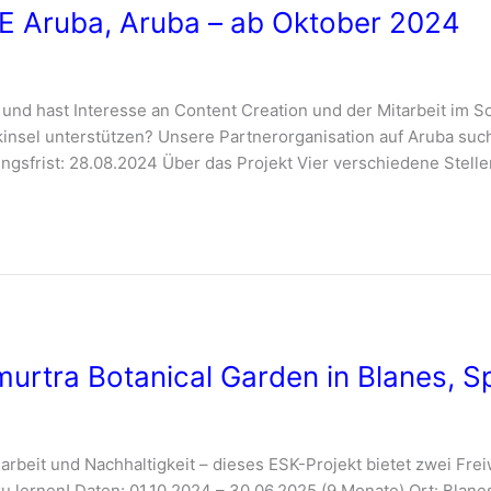
DE Aruba, Aruba – ab Oktober 2024
nd hast Interesse an Content Creation und der Mitarbeit im S
kinsel unterstützen? Unsere Partnerorganisation auf Aruba such
ungsfrist: 28.08.2024 Über das Projekt Vier verschiedene Stel
imurtra Botanical Garden in Blanes, 
rbeit und Nachhaltigkeit – dieses ESK-Projekt bietet zwei Frei
lernen! Daten: 01.10.2024 – 30.06.2025 (9 Monate) Ort: Blanes