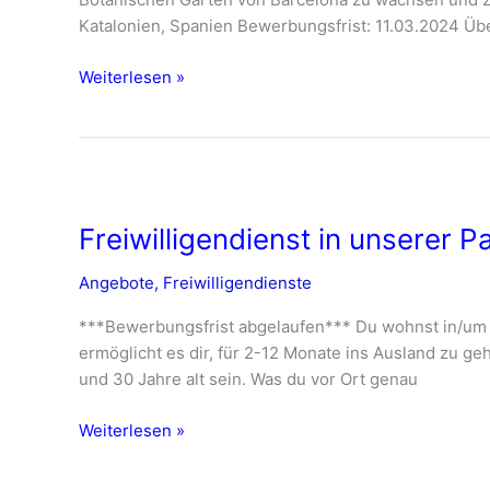
Blanes,
Katalonien, Spanien Bewerbungsfrist: 11.03.2024 Über
Spanien
–
Weiterlesen »
ab
Oktober
2024
Freiwilligendienst
in
Freiwilligendienst in unserer
unserer
Partnerstadt
Angebote
,
Freiwilligendienste
–
ab
***Bewerbungsfrist abgelaufen*** Du wohnst in/um 
Sommer
ermöglicht es dir, für 2-12 Monate ins Ausland zu ge
2024
und 30 Jahre alt sein. Was du vor Ort genau
Weiterlesen »