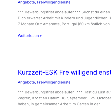
Angebote
,
Freiwilligendienste
&
Equação
*** Bewerbungsfrist abgelaufen*** Suchst du einen Fr
in
Dich erwartet Arbeit mit Kindern und Jugendlichen, 
Amarante,
7 Monate Ort: Amarante, Portugal (60 km östlich von
Portugal
//
Weiterlesen »
Ab
Januar
2024
Kurzzeit-
ESK
Kurzzeit-ESK Freiwilligendiens
Freiwilligendienst
in
Angebote
,
Freiwilligendienste
Zagreb
//
*** Bewerbungsfrist abgelaufen! *** Hast du Lust au
16.09-
Zagreb, Kroatien Datum: 16. September – 25. Oktober
25.10.2023
haben, in gemeinsamer Arbeit im Garten in der