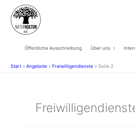
Zum
Inhalt
springen
Öffentliche Ausschreibung
Über uns
Inte
Start
Angebote
Freiwilligendienste
Seite 2
Freiwilligendienst