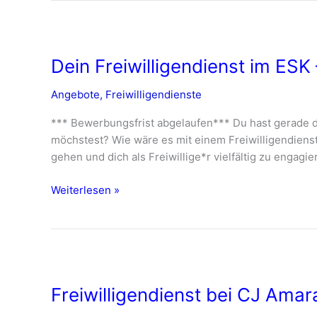
Dein
Freiwilligendienst
Dein Freiwilligendienst im ES
im
ESK
Angebote
,
Freiwilligendienste
–
ab
*** Bewerbungsfrist abgelaufen*** Du hast gerade 
Sommer
möchstest? Wie wäre es mit einem Freiwilligendiens
2024
gehen und dich als Freiwillige*r vielfältig zu engag
Weiterlesen »
Freiwilligendienst
bei
Freiwilligendienst bei CJ Ama
CJ
Amarante