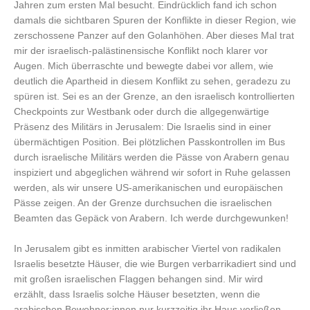
Jahren zum ersten Mal besucht. Eindrücklich fand ich schon
damals die sichtbaren Spuren der Konflikte in dieser Region, wie
zerschossene Panzer auf den Golanhöhen. Aber dieses Mal trat
mir der israelisch-palästinensische Konflikt noch klarer vor
Augen. Mich überraschte und bewegte dabei vor allem, wie
deutlich die Apartheid in diesem Konflikt zu sehen, geradezu zu
spüren ist. Sei es an der Grenze, an den israelisch kontrollierten
Checkpoints zur Westbank oder durch die allgegenwärtige
Präsenz des Militärs in Jerusalem: Die Israelis sind in einer
übermächtigen Position. Bei plötzlichen Passkontrollen im Bus
durch israelische Militärs werden die Pässe von Arabern genau
inspiziert und abgeglichen während wir sofort in Ruhe gelassen
werden, als wir unsere US-amerikanischen und europäischen
Pässe zeigen. An der Grenze durchsuchen die israelischen
Beamten das Gepäck von Arabern. Ich werde durchgewunken!
In Jerusalem gibt es inmitten arabischer Viertel von radikalen
Israelis besetzte Häuser, die wie Burgen verbarrikadiert sind und
mit großen israelischen Flaggen behangen sind. Mir wird
erzählt, dass Israelis solche Häuser besetzten, wenn die
arabischen Bewohner:innen nur kurzzeitig ihr Haus verließen.