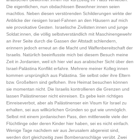
Die eigentlichen, nun obdachlosen Bewohner:innen seien
machtlos. Neben diesen verstörenden Schilderungen wirkte der
Anblicke der riesigen Israel-Fahnen an den Häusern auf mich
wie provokative Gesten. Israelische Zivilisten:innen und junge
Soldat:innen, die völlig selbstverständlich mit Maschinengewehr
an ihrer Seite durch die Gassen der Altstadt schlendern,
erinnern jedoch erneut an die Macht und Waffenbereitschaft der
Israelis. Natürlich beeinflusste mich bei diesem Besuch meine
Zeit in Jordanien, weil ich hier viel aus arabischer Sicht über den
Israel-Palästina Konflikt erfahre. Mehrere meiner Kolleg:innen
kommen ursprünglich aus Palästina. Sie selbst oder ihre Eltern
bzw. Großeltern sind geflohen. Ihre Heimat besuchen können
sie momentan nicht. Die Israelis kontrollieren die Grenzen und
lassen Palästinenser nicht einreisen. Es gebe kein richtiges
Einreiseverbot, aber als Palästinenser ein Visum für Israel zu
erhalten, sei aus willkürlichen Gründen so gut wie unmöglich.
Selbst mit einem jordanischen Pass, den mittlerweile viele der
Flüchtlinge oder deren Kinder hier haben, sei es nicht einfach.
Wenige Tage nachdem wir aus Jerusalem abgereist sind,
werden dort gleichzeitig zwei Bombenanschläge verübt. Zwei