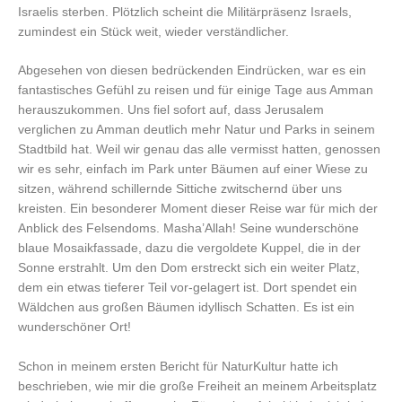
Israelis sterben. Plötzlich scheint die Militärpräsenz Israels,
zumindest ein Stück weit, wieder verständlicher.
Abgesehen von diesen bedrückenden Eindrücken, war es ein
fantastisches Gefühl zu reisen und für einige Tage aus Amman
herauszukommen. Uns fiel sofort auf, dass Jerusalem
verglichen zu Amman deutlich mehr Natur und Parks in seinem
Stadtbild hat. Weil wir genau das alle vermisst hatten, genossen
wir es sehr, einfach im Park unter Bäumen auf einer Wiese zu
sitzen, während schillernde Sittiche zwitschernd über uns
kreisten. Ein besonderer Moment dieser Reise war für mich der
Anblick des Felsendoms. Masha’Allah! Seine wunderschöne
blaue Mosaikfassade, dazu die vergoldete Kuppel, die in der
Sonne erstrahlt. Um den Dom erstreckt sich ein weiter Platz,
dem ein etwas tieferer Teil vor-gelagert ist. Dort spendet ein
Wäldchen aus großen Bäumen idyllisch Schatten. Es ist ein
wunderschöner Ort!
Schon in meinem ersten Bericht für NaturKultur hatte ich
beschrieben, wie mir die große Freiheit an meinem Arbeitsplatz