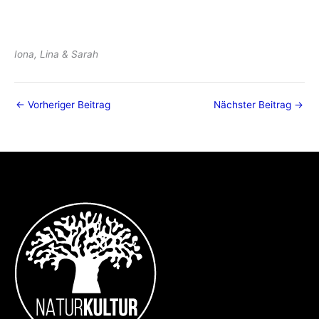
Iona, Lina & Sarah
←
Vorheriger Beitrag
Nächster Beitrag
→